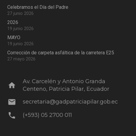
Celebramos el Día del Padre
27 junio 2026
2026
19 junio 2026
MAYO
19 junio 2026
Corrección de carpeta asfáltica de la carretera E25
27 mayo 2026
Av. Carcelén y Antonio Granda
home
Centeno, Patricia Pilar, Ecuador
mail
secretaria@gadpatriciapilar.gob.ec
phone
(+593) 05 2700 011