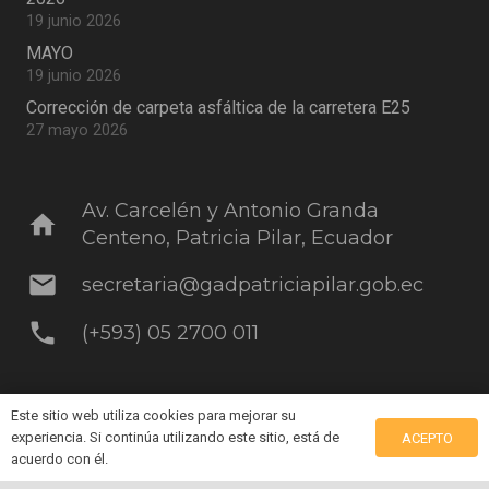
19 junio 2026
MAYO
19 junio 2026
Corrección de carpeta asfáltica de la carretera E25
27 mayo 2026
Av. Carcelén y Antonio Granda
home
Centeno, Patricia Pilar, Ecuador
mail
secretaria@gadpatriciapilar.gob.ec
phone
(+593) 05 2700 011
Este sitio web utiliza cookies para mejorar su
experiencia. Si continúa utilizando este sitio, está de
ACEPTO
acuerdo con él.