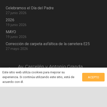
Celebramos el Día del Padre
27 junio 2026
2026
19 junio 2026
MAYO
19 junio 2026
Corrección de carpeta asfáltica de la carretera E25
27 mayo 2026
Av. Carcelén y Antonio Granda
home
Centeno, Patricia Pilar, Ecuador
Este sitio web utiliza cookies para mejorar su
experiencia. Si continúa utilizando este sitio, está de
ACEPTO
mail
acuerdo con él.
secretaria@gadpatriciapilar.gob.ec
phone
(+593) 05 2700 011
keyboard_arrow_up