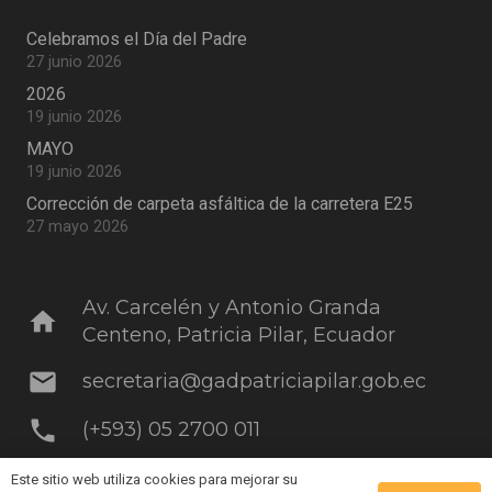
Celebramos el Día del Padre
27 junio 2026
2026
19 junio 2026
MAYO
19 junio 2026
Corrección de carpeta asfáltica de la carretera E25
27 mayo 2026
Av. Carcelén y Antonio Granda
home
Centeno, Patricia Pilar, Ecuador
mail
secretaria@gadpatriciapilar.gob.ec
phone
(+593) 05 2700 011
Este sitio web utiliza cookies para mejorar su