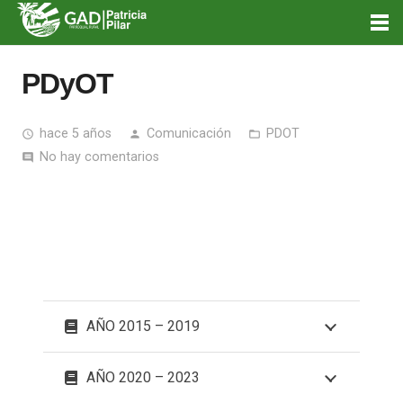
PDyOT
hace 5 años
Comunicación
PDOT
access_time
person
folder_open
No hay comentarios
comment
AÑO 2015 – 2019
AÑO 2020 – 2023