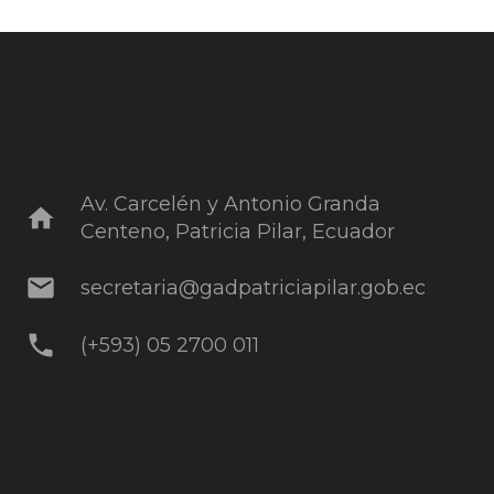
Av. Carcelén y Antonio Granda
home
Centeno, Patricia Pilar, Ecuador
mail
secretaria@gadpatriciapilar.gob.ec
phone
(+593) 05 2700 011