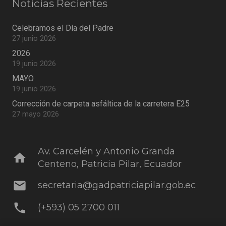
Noticias Recientes
Celebramos el Día del Padre
27 junio 2026
2026
19 junio 2026
MAYO
19 junio 2026
Corrección de carpeta asfáltica de la carretera E25
27 mayo 2026
Av. Carcelén y Antonio Granda
home
Centeno, Patricia Pilar, Ecuador
mail
secretaria@gadpatriciapilar.gob.ec
phone
(+593) 05 2700 011