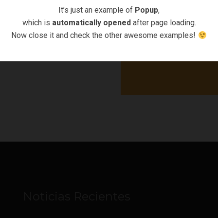
Click
It’s just an example of
Popup
,
which is
automatically opened
after page loading.
Now close it and check the other awesome examples!
Noticias Recientes