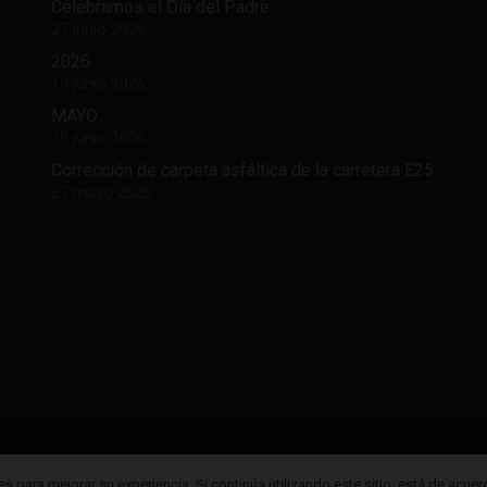
Celebramos el Día del Padre
27 junio 2026
2026
19 junio 2026
MAYO
19 junio 2026
Corrección de carpeta asfáltica de la carretera E25
27 mayo 2026
2026 Todos los derechos reservados GAD Parroquial Patricia Pil
es para mejorar su experiencia. Si continúa utilizando este sitio, está de acuer