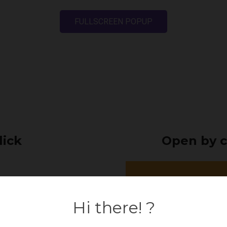
FULLSCREEN POPUP
lick
Open by c
Hi there! ?