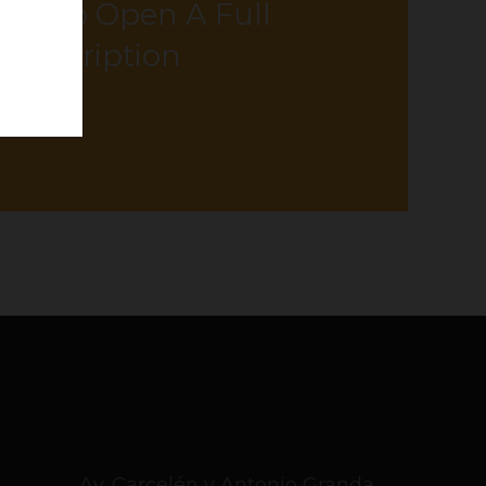
 Me To Open A Full
JUST CLICK ME
Description
Av. Carcelén y Antonio Granda