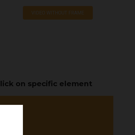
VIDEO WITHOUT FRAME
lick on specific element