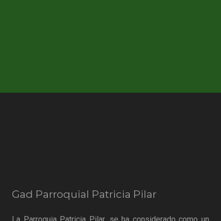
Very Small Project
Gad Parroquial Patricia Pilar
La Parroquia Patricia Pilar, se ha considerado como un