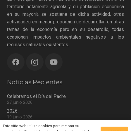
territorio netamente agrícola y su población económica
en su mayoría se sostiene de dicha actividad, otras
actividades en menor proporción se desarrollan en otras
ramas de la economía pero en su desarrollo, todas
ocasionan impactos ambientales negativos a los
recursos naturales existentes.
Noticias Recientes
Celebramos el Día del Padre
27 junio 2026
2026
19 junio 2026
MAYO
Este sitio web utiliza cookies para mejorar su