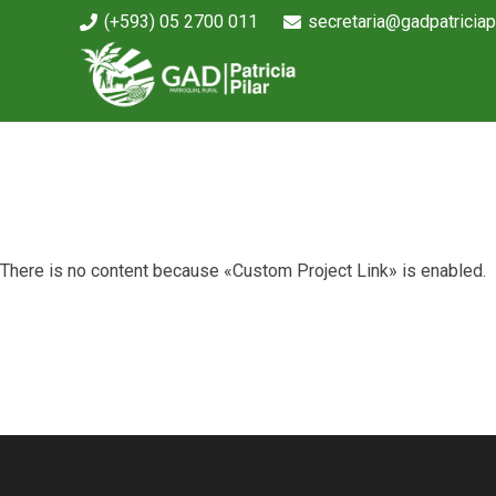
(+593) 05 2700 011
secretaria@gadpatriciapi
There is no content because «Custom Project Link» is enabled.