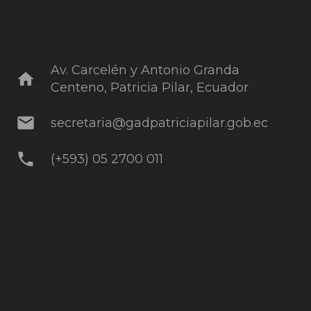
Av. Carcelén y Antonio Granda
home
Centeno, Patricia Pilar, Ecuador
mail
secretaria@gadpatriciapilar.gob.ec
phone
(+593) 05 2700 011