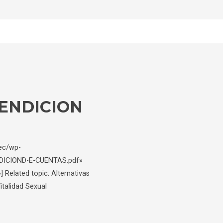
ENDICION
.ec/wp-
DICIOND-E-CUENTAS.pdf»
elated topic: Alternativas
italidad Sexual