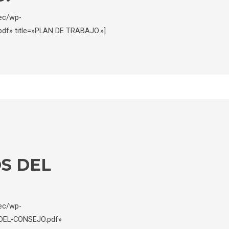
.ec/wp-
df» title=»PLAN DE TRABAJO.»]
OS DEL
.ec/wp-
-DEL-CONSEJO.pdf»