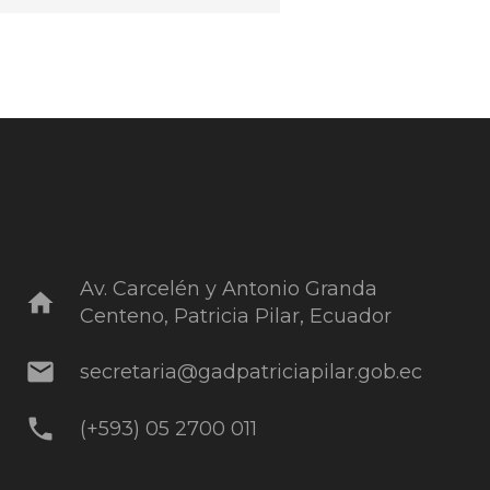
Av. Carcelén y Antonio Granda
home
Centeno, Patricia Pilar, Ecuador
mail
secretaria@gadpatriciapilar.gob.ec
phone
(+593) 05 2700 011