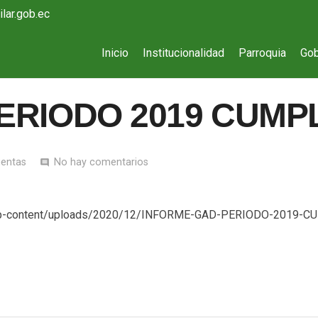
lar.gob.ec
Inicio
Institucionalidad
Parroquia
Gob
ERIODO 2019 CUMP
uentas
No hay comentarios
comment
b.ec/wp-content/uploads/2020/12/INFORME-GAD-PERIODO-2019