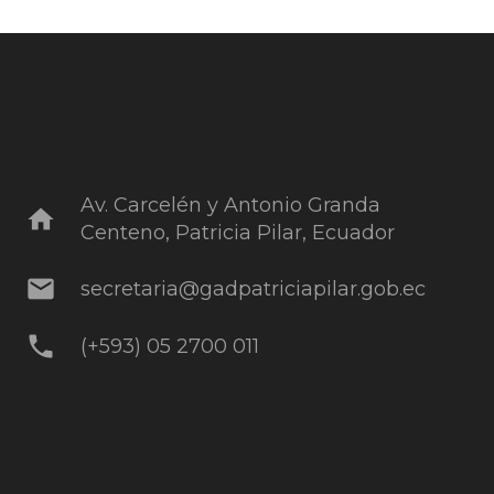
Av. Carcelén y Antonio Granda
home
Centeno, Patricia Pilar, Ecuador
mail
secretaria@gadpatriciapilar.gob.ec
phone
(+593) 05 2700 011