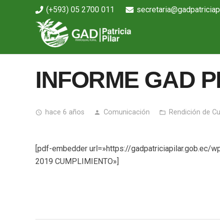
(+593) 05 2700 011
secretaria@gadpatriciapi
INFORME GAD P
hace 6 años
Comunicación
Rendición de C
access_time
person
folder_open
[pdf-embedder url=»https://gadpatriciapilar.go
2019 CUMPLIMIENTO»]