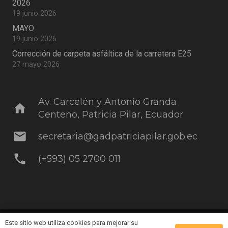
2026
19 junio 2026
MAYO
19 junio 2026
Corrección de carpeta asfáltica de la carretera E25
27 mayo 2026
Av. Carcelén y Antonio Granda
home
Centeno, Patricia Pilar, Ecuador
mail
secretaria@gadpatriciapilar.gob.ec
phone
(+593) 05 2700 011
Este sitio web utiliza cookies para mejorar su