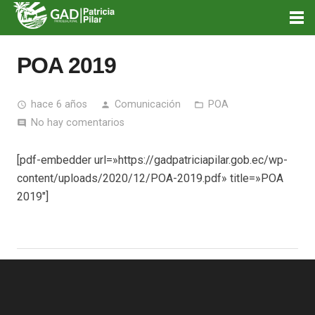
POA 2019
hace 6 años
Comunicación
POA
access_time
person
folder_open
No hay comentarios
comment
[pdf-embedder url=»https://gadpatriciapilar.gob.ec/wp-
content/uploads/2020/12/POA-2019.pdf» title=»POA
2019″]